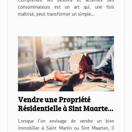
consommateurs est un art qui, une fois
maîtrisé, peut transformer un simple...
Vendre une Propriété
Résidentielle à Sint Maarten
avec 4U Real Estate : Une
Lorsque l’on envisage de vendre un bien
Expérience d’Excellence
immobilier à Saint Martin ou Sint Maarten, il