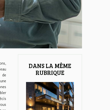
ons,
DANS LA MÊME
'eau
RUBRIQUE
r de
 une
nes
ler
écis
vous