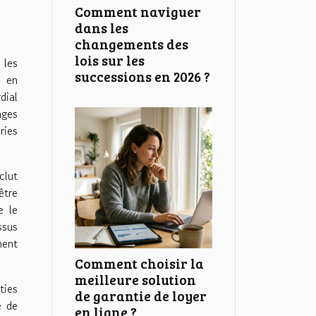
Comment naviguer
dans les
changements des
lois sur les
 les
successions en 2026 ?
s en
dial
ages
ries
clut
être
e le
ssus
ment
Comment choisir la
meilleure solution
ties
de garantie de loyer
e de
en ligne ?