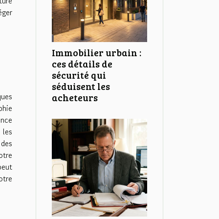
ture
éger
Immobilier urbain :
ces détails de
sécurité qui
séduisent les
ques
acheteurs
phie
ence
 les
 des
otre
peut
otre