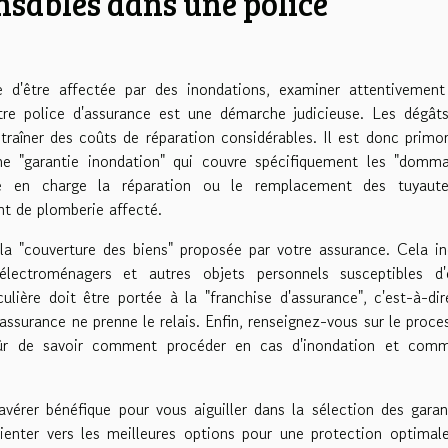
nsables dans une police
e d'être affectée par des inondations, examiner attentivement
otre police d'assurance est une démarche judicieuse. Les dégât
raîner des coûts de réparation considérables. Il est donc primor
une "garantie inondation" qui couvre spécifiquement les "domm
dre en charge la réparation ou le remplacement des tuyaute
t de plomberie affecté.
a "couverture des biens" proposée par votre assurance. Cela in
électroménagers et autres objets personnels susceptibles d'
lière doit être portée à la "franchise d'assurance", c'est-à-dir
assurance ne prenne le relais. Enfin, renseignez-vous sur le proce
e sûr de savoir comment procéder en cas d'inondation et com
avérer bénéfique pour vous aiguiller dans la sélection des garan
ienter vers les meilleures options pour une protection optimal