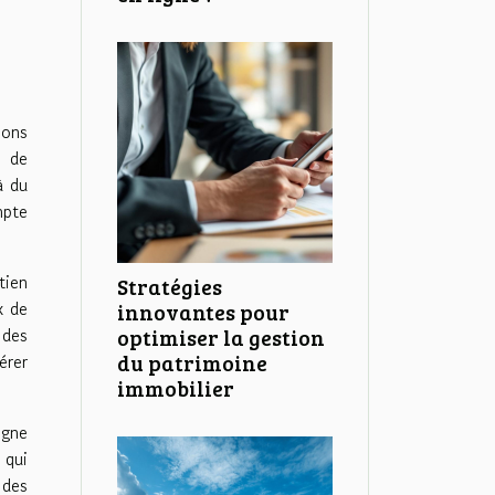
ions
x de
à du
mpte
tien
Stratégies
x de
innovantes pour
 des
optimiser la gestion
érer
du patrimoine
immobilier
igne
 qui
 des