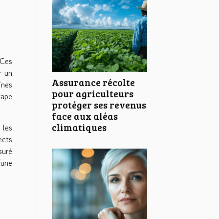
 Ces
r un
Assurance récolte
ines
pour agriculteurs
tape
protéger ses revenus
face aux aléas
climatiques
 les
ects
suré
'une