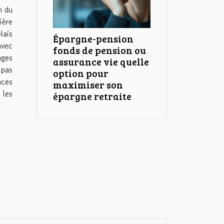
n du
ière
lais
Épargne-pension
avec
fonds de pension ou
ages
assurance vie quelle
 pas
option pour
nces
maximiser son
 les
épargne retraite