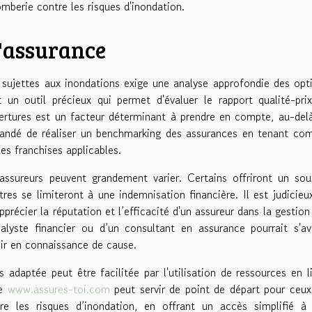
omberie contre les risques d'inondation.
d'assurance
 sujettes aux inondations exige une analyse approfondie des opt
 un outil précieux qui permet d'évaluer le rapport qualité-pri
vertures est un facteur déterminant à prendre en compte, au-del
mandé de réaliser un benchmarking des assurances en tenant co
es franchises applicables.
assureurs peuvent grandement varier. Certains offriront un sou
res se limiteront à une indemnisation financière. Il est judicieu
récier la réputation et l’efficacité d'un assureur dans la gestion
 analyste financier ou d’un consultant en assurance pourrait s'av
sir en connaissance de cause.
 adaptée peut être facilitée par l'utilisation de ressources en l
me
www.assures-toi.com
peut servir de point de départ pour ceux
tre les risques d’inondation, en offrant un accès simplifié à