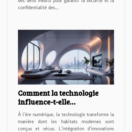
des défis inédits pour garantir la sécurité et la
confidentialité des...
Comment la technologie
influence-t-elle
l'aménagement des habitats
À l’ère numérique, la technologie transforme la
modernes ?
manière dont les habitats modernes sont
conçus et vécus. L’intégration d’innovations