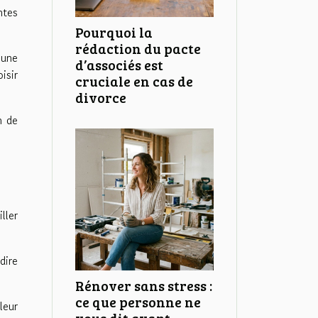
ntes
Pourquoi la
rédaction du pacte
’une
d’associés est
isir
cruciale en cas de
divorce
n de
ller
dire
Rénover sans stress :
ce que personne ne
leur
vous dit avant