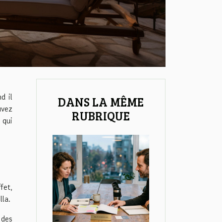
d il
DANS LA MÊME
uvez
RUBRIQUE
 qui
fet,
lla.
 des