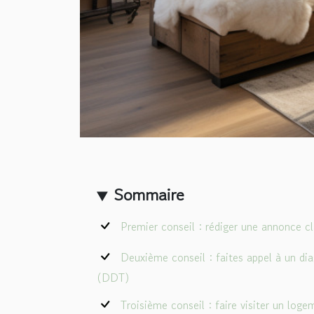
Sommaire
Premier conseil : rédiger une annonce cl
Deuxième conseil : faites appel à un dia
(DDT)
Troisième conseil : faire visiter un log