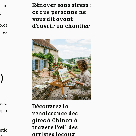
Rénover sans stress :
r un
ce que personne ne
e.
vous dit avant
bles
d’ouvrir un chantier
 les
)
aura
Découvrez la
plir
renaissance des
.
gîtes à Chinon à
travers l'œil des
stic
artistes locaux