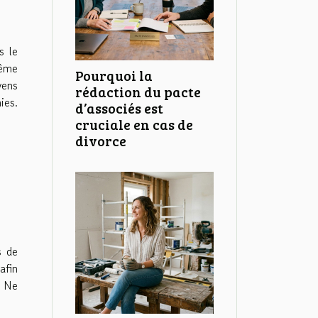
s le
même
Pourquoi la
yens
rédaction du pacte
ies.
d’associés est
cruciale en cas de
divorce
s de
afin
. Ne