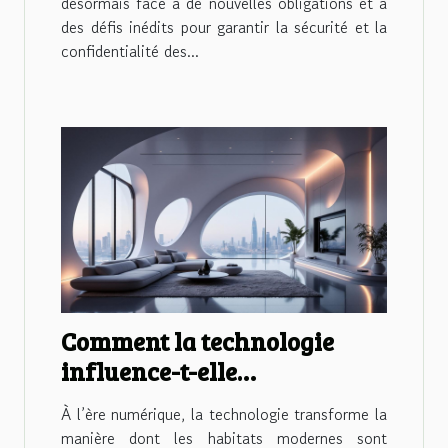
désormais face à de nouvelles obligations et à
des défis inédits pour garantir la sécurité et la
confidentialité des...
Comment la technologie
influence-t-elle
l'aménagement des habitats
À l’ère numérique, la technologie transforme la
modernes ?
manière dont les habitats modernes sont